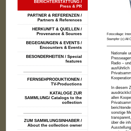
BERICHTERSTATTUNG /
Press & PR
PARTNER & REFERENZEN /
Partners & References
HERKUNFT & QUELLEN /
Provenance & Sources
Fotocollage: Int
Stampfer (c) All
BEGEGNUNGEN & EVENTS /
Encounters & Events
Nationale u
BESONDERHEITEN / Special
Presseagen
features
Radio – und
ausführlich
_________________________
Privatsamm
Kooperation
FERNSEHPRODUKTIONEN /
TV-Productions
In diesem 
ausdrücklic
KATALOGE ZUR
SAMMLUNG/ Catalogs to the
allen Koope
collection
Privatsamm
berichtende
_________________________
sonstige Me
transparent
ZUM SAMMLUNGSINHABER /
über die in
About the collection owner
Ausstellung