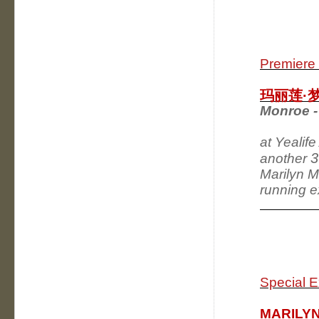
Premiere 
玛丽莲·
Monroe -
at Yealif
3
another
Marilyn Mo
running e
Special E
MARILYN