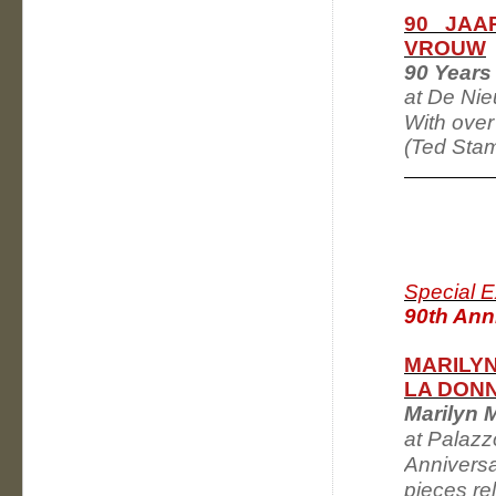
90 JAA
VROUW
90 Years
at De Ni
With ove
(Ted Stam
Special E
90th Anni
MARILYN
LA DONN
Marilyn 
at Palazz
Anniversa
pieces
rel