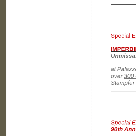
Special E
IMPERDI
Unmissab
at Palazz
300
over
Stampfer 
Special E
90th Anni