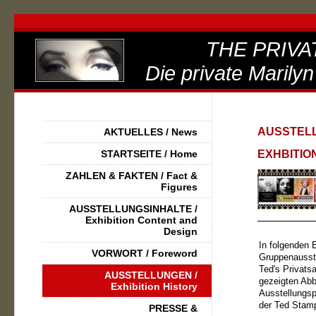
THE PRIVA
Die private Marilyn
AUSSTELL
AKTUELLES / News
STARTSEITE / Home
EXHBITIO
ZAHLEN & FAKTEN / Fact &
Figures
AUSSTELLUNGSINHALTE /
Exhibition Content and
Design
In folgenden E
VORWORT / Foreword
Gruppenausst
Ted's Privat
AUSSTELLUNGEN /
gezeigten Abb
Exhibition History
Ausstellungspl
der Ted Stam
PRESSE &