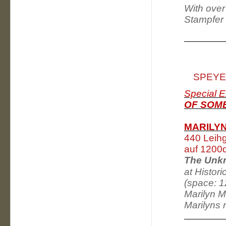
With ove
Stampfer 
SPEYE
Special E
OF SOME
MARILYN
440 Leihg
auf 1200
The Unk
at Histor
(space: 1
Marilyn M
Marilyns 