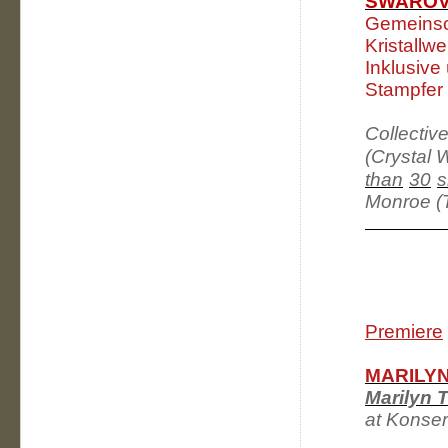
SWAROV
Gemeinsc
Kristallwe
Inklusive
Stampfer
Collective
(Crystal
than
30
s
Monroe (T
Premiere
MARILY
Marilyn 
at Konse