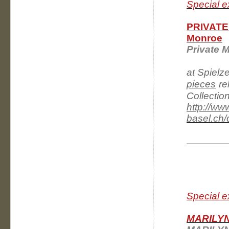
Special e
PRIVATE 
Monroe
Private 
at Spiel
pieces
re
Collection
http://w
basel.ch/
Special ex
MARILY