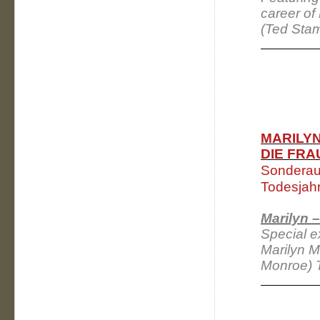
career of
(Ted Stam
MARILYN
DIE FRA
Sonderaus
Todesjah
Marilyn 
Special e
Marilyn Mo
Monroe) T