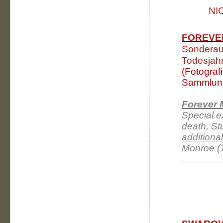
NI
FOREVER
Sonderaus
Todesjahr
(Fotograf
Sammlung
Forever 
Special e
death, St
additiona
Monroe (T