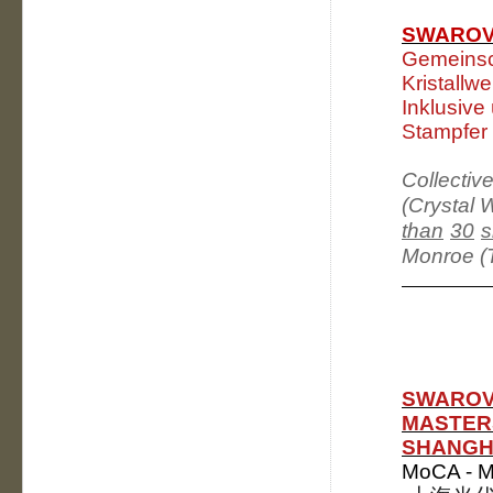
SWAROV
Gemeinsc
Kristallwe
Inklusive
Stampfer
Collective
(Crystal
than
30
s
Monroe (T
SWAROV
MASTERS
SHANGH
MoCA -
M