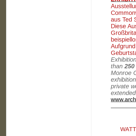
Ausstellu
Commonw
aus Ted 
Diese Auss
Großbrita
beispiell
Aufgrund 
Geburtst
Exhibitio
than
250
Monroe Co
exhibitio
private w
extended 
www.arch
WATTE