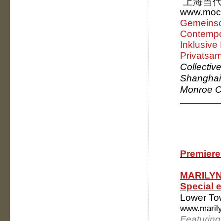
上海当
www.moca
Gemeinsc
Contempo
Inklusive
Privatsa
Collective
Shangha
Monroe Co
Premiere 
MARILYN
Special e
Lower To
www.marily
Featuring 