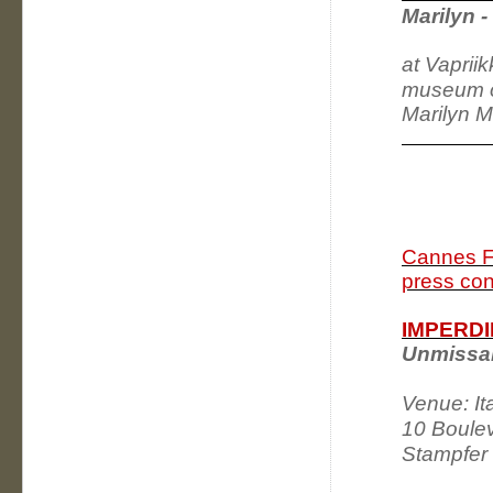
Marilyn 
at Vaprii
museum o
Marilyn M
Cannes Fi
press co
IMPERDI
Unmissab
Venue: It
10 Boule
Stampfer 