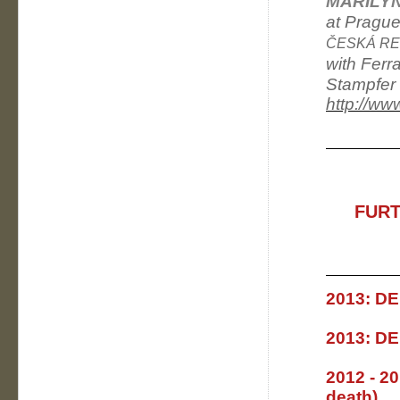
MARILY
at Prague
ČESKÁ RE
with Ferr
Stampfer 
http://ww
FURT
2013: D
2013: D
2012 - 2
death)