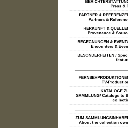
BERICHTERSTATTUNG
Press & 
PARTNER & REFERENZEN
Partners & Referenc
HERKUNFT & QUELLEN
Provenance & Sourc
BEGEGNUNGEN & EVENTS
Encounters & Even
BESONDERHEITEN / Speci
featur
_______________________
FERNSEHPRODUKTIONEN
TV-Productio
KATALOGE Z
SAMMLUNG/ Catalogs to t
collect
_______________________
ZUM SAMMLUNGSINHABER
About the collection own