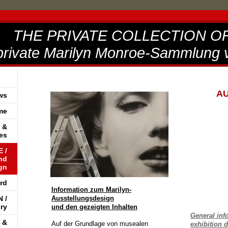
THE PRIVATE COLLECTION O
vate Marilyn Monroe-Sammlung 
A
ws
me
 &
es
 /
nd
gn
rd
Information zum Marilyn-
 /
Ausstellungsdesign
ory
und den gezeigten Inhalten
General inf
 &
Auf der Grundlage von musealen
exhibition 