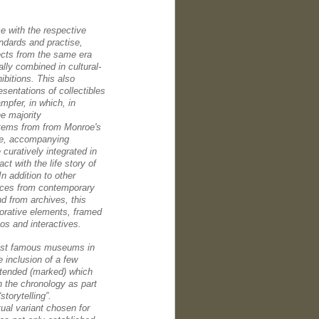
e with the respective
dards and practise,
jects from the same era
lly combined in cultural-
hibitions. This also
esentations of collectibles
mpfer, in which, in
he majority
items from from Monroe's
te, accompanying
 curatively integrated in
act with the life story of
In addition to other
ieces from contemporary
d from archives, this
orative elements, framed
os and interactives.
ost famous museums in
e inclusion of a few
intended (marked) which
n the chronology as part
“storytelling”.
ual variant chosen for