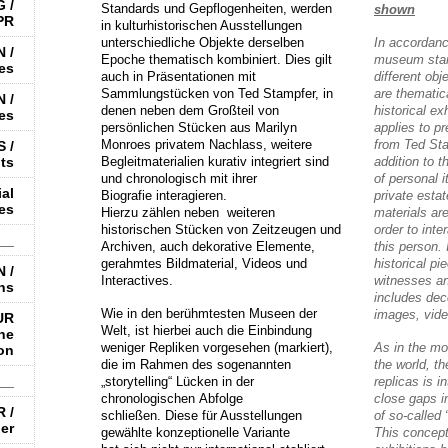
 /
Standards und Gepflogenheiten, werden
shown
PR
in kulturhistorischen Ausstellungen
unterschiedliche Objekte derselben
In accordanc
 /
Epoche thematisch kombiniert.
Dies gilt
museum stan
es
auch in Präsentationen mit
different ob
Sammlungstücken von Ted Stampfer, in
are thematica
 /
denen neben dem Großteil von
historical ex
es
persönlichen Stücken aus Marilyn
applies to pr
Monroes privatem Nachlass, weitere
from Ted Sta
 /
ts
Begleitmaterialien kurativ integriert sind
addition to t
und chronologisch mit ihrer
of personal 
al
Biografie
interagieren.
private esta
es
Hierzu zählen neben weiteren
materials are
historischen Stücken von Zeitzeugen
und
order to inter
__
Archiven, auch dekorative Elemente,
this person.
gerahmtes Bildmaterial, Videos und
historical p
 /
Interactives.
witnesses an
ns
includes dec
Wie in den berühmtesten Museen der
images, vide
UR
Welt,
ist hierbei auch die Einbindung
he
weniger Repliken vorgesehen (markiert),
As in the m
ion
die im Rahmen des sogenannten
the world, th
__
„storytelling“ Lücken in der
replicas is 
chronologischen
Abfolge
close gaps i
 /
schließen.
Diese für Ausstellungen
of so-called 
er
gewählte konzeptionelle Variante
This concept