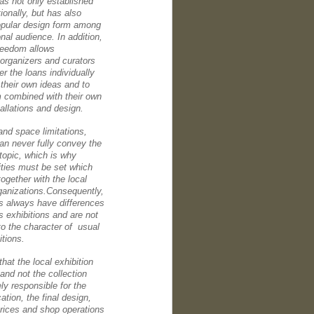
has not only established
tionally, but has also
pular design form among
onal audience. In addition,
freedom allows
 organizers and curators
er the loans individually
 their own ideas and to
 combined with their own
allations and design.
and space limitations,
can never fully convey the
 topic, which is why
rities must be set which
ogether with the local
ganizations.
Consequently,
ons always have differences
s exhibitions and are not
o the character of usual
itions.
hat the local exhibition
and not the collection
ly responsible for the
cation, the final design,
rices and shop operations