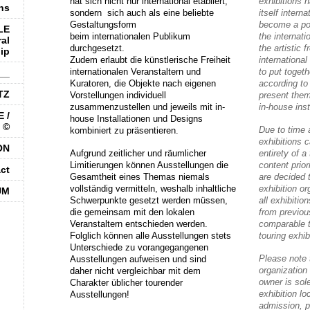
hat sich nicht
nur international etabliert,
exhibitions 
ns
sondern sich auch
als eine beliebte
itself interna
Gestaltungsform
become a po
LE
beim internationalen Publikum
the internati
al
durchgesetzt.
t
he artistic 
ip
Zudem erlaubt die künstlerische Freiheit
international
internationalen Veranstaltern und
to put togeth
__
Kuratoren, die Objekte nach eigenen
according to
TZ
Vorstellungen individuell
present them
zusammenzustellen und jeweils mit in-
in-house inst
 /
house Installationen und Designs
 ©
Due to time 
kombiniert zu präsentieren.
exhibitions 
ON
Aufgrund zeitlicher und räumlicher
entirety of a
Limitierungen können Ausstellungen die
content prio
ct
Gesamtheit eines Themas niemals
are decided t
vollständig vermitteln, weshalb inhaltliche
exhibition or
UM
Schwerpunkte gesetzt werden müssen,
all exhibiti
die gemeinsam mit den lokalen
from previou
Veranstaltern entschieden werden.
comparable t
Folglich können alle Ausstellungen stets
touring exhib
Unterschiede zu
vorangegangenen
Please note t
Ausstellungen aufweisen und sind
organization 
daher
nicht vergleichbar
mit dem
owner is sole
Charakter üblicher tourender
exhibition lo
Ausstellungen!
admission, p