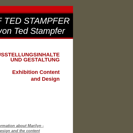
F TED STAMPFER
von Ted Stampfer
USSTELLUNGSINHALTE
UND GESTALTUNG
Exhibition Content
and Design
ormation about Marilyn -
design and the content