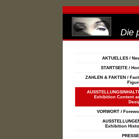
Die pri
AKTUELLES / Ne
STARTSEITE / Ho
ZAHLEN & FAKTEN / Fact
Figur
AUSSTELLUNGSINHALTE
Exhibition Content a
Desi
VORWORT / Forewo
AUSSTELLUNGEN
Exhibition Hist
PRESSE