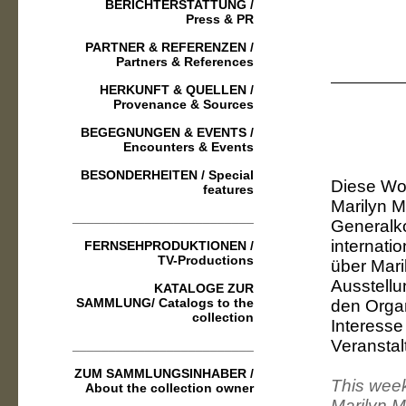
BERICHTERSTATTUNG /
Press & PR
PARTNER & REFERENZEN /
Partners & References
HERKUNFT & QUELLEN /
Provenance & Sources
BEGEGNUNGEN & EVENTS /
Encounters & Events
BESONDERHEITEN / Special
Diese Wo
features
Marilyn M
_________________________
Generalko
internati
FERNSEHPRODUKTIONEN /
TV-Productions
über Mari
Ausstellu
KATALOGE ZUR
SAMMLUNG/ Catalogs to the
den Organi
collection
Interesse
Veranstal
_________________________
ZUM SAMMLUNGSINHABER /
This week
About the collection owner
Marilyn M