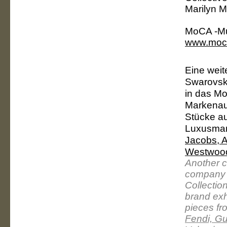
Marilyn M
MoCA -
M
www.moca
Eine wei
Swarovsk
in das M
Markenaus
Stücke au
Luxusmar
Jacobs, A
Westwoo
Another c
company b
Collectio
brand exh
pieces fr
Fendi, G