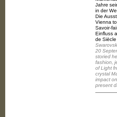
Jahre sei
in der We
Die Ausst
Vienna to
Savoir-fa
Einfluss 
de Siècle
Swarovski
20 Septem
storied h
fashion, 
of Light f
crystal Ma
impact on 
present d