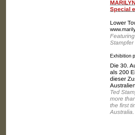
MARILYN
Special e
Lower To
www.marily
Featuring
Stampfer 
Exhibition 
Die 30. A
als 200 E
dieser Zu
Australien
Ted Stamp
more than
the first 
Australia.