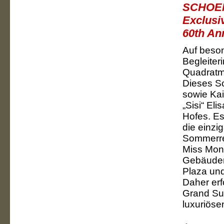
SCHOE
Exclusi
60th An
Auf beson
Begleiter
Quadratm
Dieses Sc
sowie Kai
„Sisi“ Eli
Hofes. Es
die einzi
Sommerres
Miss Monr
Gebäuden 
Plaza un
Daher erf
Grand Su
luxuriöse