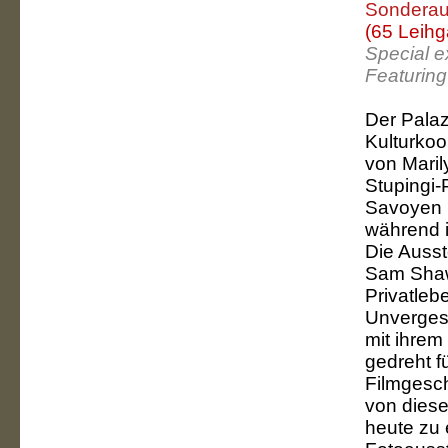
Sonderau
(65 Leih
Special e
Featuring
Der Palaz
Kulturkoo
von Maril
Stupingi-
Savoyen 
während i
Die Ausst
Sam Shaw,
Privatlebe
Unvergess
mit ihre
gedreht fü
Filmgesch
von diese
heute zu 