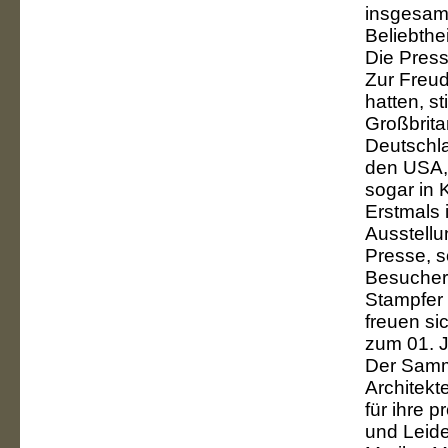
insgesamt
Beliebthe
Die Press
Zur Freude
hatten, st
Großbrita
Deutschla
den USA, 
sogar in 
Erstmals 
Ausstellu
Presse, s
Besuchern
Stampfer 
freuen si
zum 01. J
Der Samm
Architekt
für ihre 
und Leide