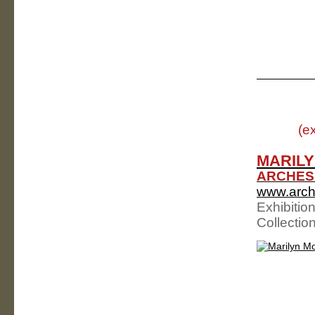
(e
MARILY
ARCHES 
www.arch
Exhibitio
Collectio