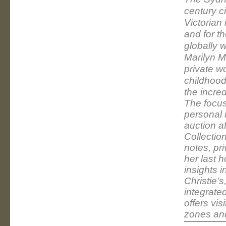
century ci
Victorian 
and for th
globally 
Marilyn M
private w
childhood
the incre
The focus
personal 
auction a
Collectio
notes, pr
her last 
insights i
Christie’s
integrated
offers vis
zones an