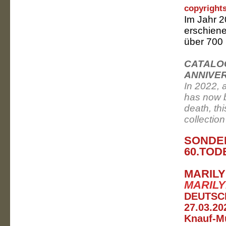
copyright
Im Jahr 2
erschiene
über 700
CATALOG
ANNIVE
In 2022, 
has now b
death, thi
collectio
SONDE
60.TOD
MARILY
MARILY
DEUTSC
27.03.20
Knauf-M