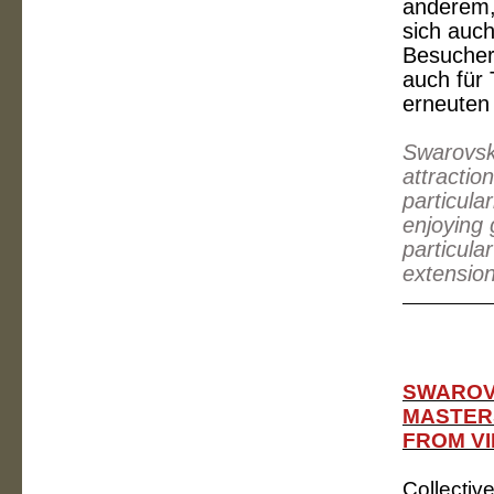
anderem,
sich auch
Besucher
auch für
erneuten
Swarovski
attractio
particula
enjoying 
particula
extension
SWAROVS
MASTERS
FROM V
Collectiv