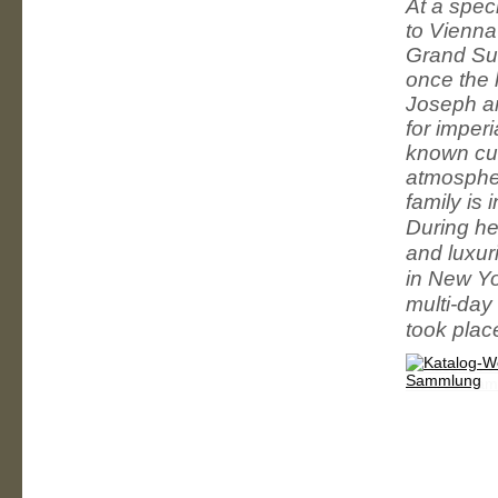
At a spec
to Vienna
Grand Sui
once the
Joseph an
for imperi
known cul
atmospher
family is
During her
and luxur
in New Yo
multi-day
took place