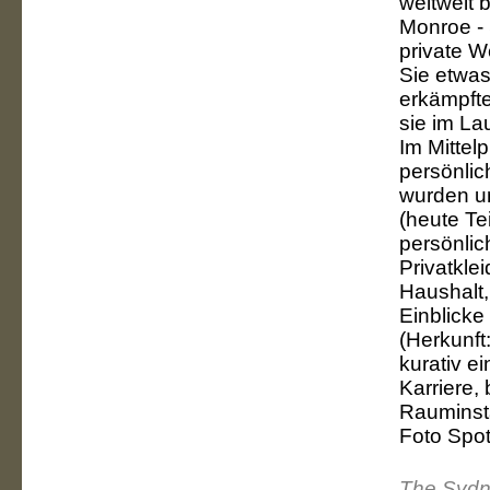
weltweit 
Monroe - 
private W
Sie etwas
erkämpfte
sie im La
Im Mittel
persönli
wurden u
(heute Te
persönlic
Privatkle
Haushalt, 
Einblicke
(Herkunft
kurativ e
Karriere,
Rauminsta
Foto Spo
The Sydne