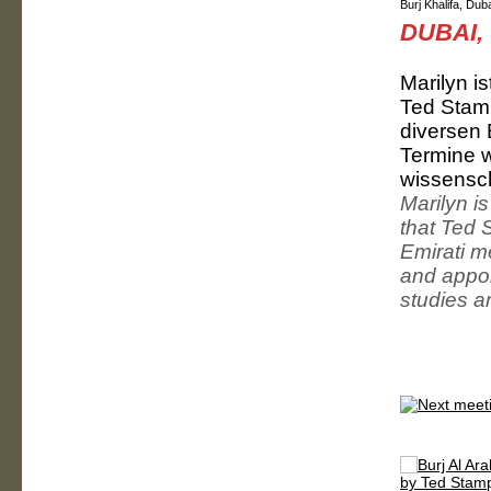
Burj Khalifa, Dub
DUBAI,
Marilyn i
Ted Stamp
diversen 
Termine w
wissensch
Marilyn is
that Ted 
Emirati m
and appoin
studies a