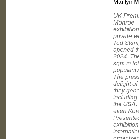
Marilyn M
UK Premie
Monroe - e
exhibitio
private w
Ted Stam
opened th
2024. The
sqm in to
popularit
The press
delight o
they gene
including
the USA, 
even Kor
Presented
exhibitio
internati
organizer