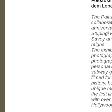
Fotoauss
dem Leben
The Palazz
collabora
anniversa
Stupingi 
Savoy and
reigns.
The exhib
photograp
photograp
personal 
subway gr
filmed for
history, 
unique mom
the first
with over 
Hollywood