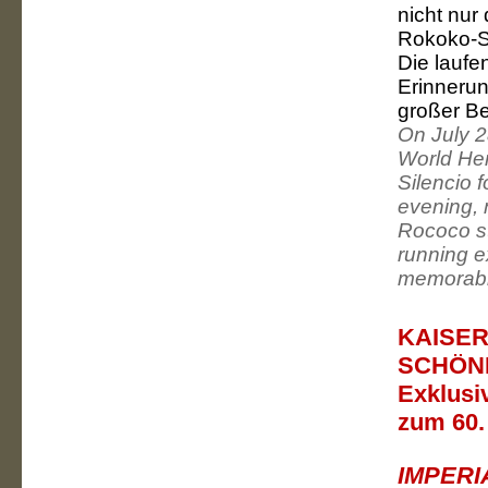
nicht nur
Rokoko-St
Die lauf
Erinnerun
großer Bel
On July 2
World Her
Silencio 
evening, 
Rococo st
running 
memorabil
KAISE
SCHÖN
Exklusi
zum 60.
IMPERI