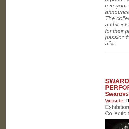
everyone 
announce 
The colle
architect
for their 
passion f
alive.
SWARO
PERFO
Swarovsk
Webseite:
T
Exhibitio
Collectio