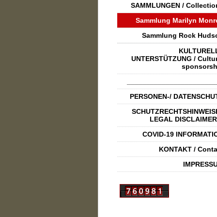
SAMMLUNGEN / Collectio
Sammlung Marilyn Monr
Sammlung Rock Huds
KULTUREL
UNTERSTÜTZUNG / Cultur
sponsorsh
_______________________
PERSONEN-/ DATENSCHU
SCHUTZRECHTSHINWEISE
LEGAL DISCLAIMER
COVID-19 INFORMATI
KONTAKT / Conta
IMPRESS