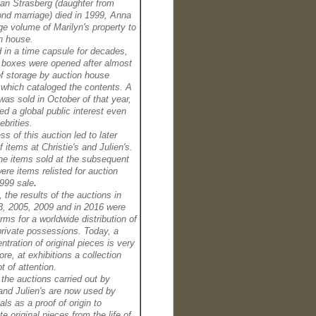
n Strasberg (daughter from
nd marriage) died in 1999, Anna
ge volume of Marilyn's property to
n house.
 in a time capsule for decades,
d boxes were opened after almost
f storage by auction house
, which cataloged the contents. A
 was sold in October of that year,
red a global public interest even
brities.
s of this auction led to later
f items at Christie's and Julien's.
he items sold at the subsequent
ere items relisted for auction
999 sale
.
, the results of the auctions in
3, 2005, 2009 and in 2016 were
orms for a worldwide distribution of
private possessions. Today, a
ntration of original pieces is very
ore, at exhibitions a collection
t of attention.
 the auctions carried out by
 and Julien's are now used by
als as a proof of origin to
te original pieces from the life of