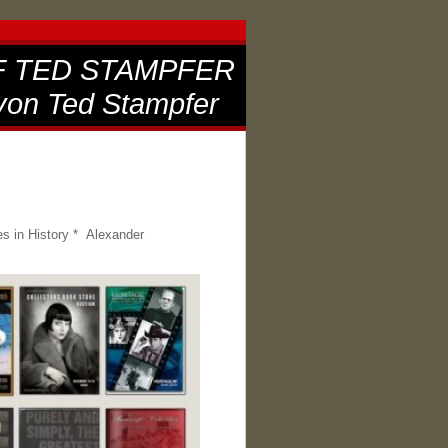
F TED STAMPFER
von Ted Stampfer
es in History * Alexander