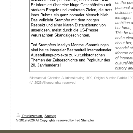
on the pri
Er informiert über eine kluge Geschäftsfrau mit
personal 
starkem Ehrgeiz und konkreten Zielen, die trotz
collection
ihres Ruhms ein ganz normaler Mensch blieb.
intelligen
Das vollzieht Stampfer mit dem nötigen
ambition a
Respekt und einer klaren Distanzierung von
her fame, 
unseriösen, meist durch die US-Presse
This he ta
verursachten Skandalgeschichten.
and a clea
about her,
Ted Stampfers Marilyn Monroe -Sammlungen
scandal st
sind heute integraler Bestandteil internationaler
Monroe col
Ausstellungs-projekte zu kulturhistorischen
of internat
Themen der Zeitgeschichte und Popkultur des
cultural-h
20. Jahrhunderts!
history an
Bildmaterial: Christies-Auktionskatalog 1999, Original Auction Paddle 19
(c) 2026 All copyrights reserved.
Druckversion
|
Sitemap
© 2012-2026,All Copyrights reserved by Ted Stampfer