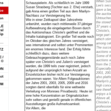
When Susa
ns
Schauspielerin. Als schließlich im Jahr 1999
Lee's seco
Susan Strasberg (Tochter aus 2. Ehe) verstarb,
gave a lar
oe
gab Anna einen großen Teil aus dem Marilyn-
the auctio
Nachlass zur Versteigerung frei.
on
Untouched
Wie in einer Zeitkapsel über Jahrzehnte
the store
unberührt, wurden nach mittlerweile 37-jähriger
LE
37 years o
Aufbewahrung die eingelagerten Boxen durch
al
Christie's
das Auktionshaus
Christie's
geöffnet und die
ip
large part
Inhalte katalogisiert. Ein großer Teil wurde noch
which stir
im Oktober des gleichen Jahres versteigert,
__
among cele
was international und selbst unter Prominenten
The succes
TZ
ein enormes Interesse fand. Der Erfolg führte
auctions o
schließlich dazu, dass weitere
Some of t
 /
Gebrauchsgegenstände auch noch Jahre
auctions w
 ©
später von
Christie's
und
Julien's
versteigert
from the 1
wurden, die 1999 teils zwar registriert, jedoch
ON
Especially
aufgrund der ursprünglich hohen Anzahl an
2001, 200
Einzelstücken bisher nicht zur Versteigerung
ct
also platf
gekommen waren. Vor Allem Folgeauktionen
Marilyn's 
der Jahre 2001, 2003, 2005, 2009 und 2016
UM
high conce
sorgten damit ebenfalls für eine weltweite
rare theref
Verteilung von Monroes Privatbesitz. Heute ist
enjoys a lo
eine hohe Konzentration an Originalstücken
Above all,
sehr selten und genießt gerade in öffentlichen
Christie's
Ausstellungen große Aufmerksamkeit.
profession
Vor Allem, die
authentica