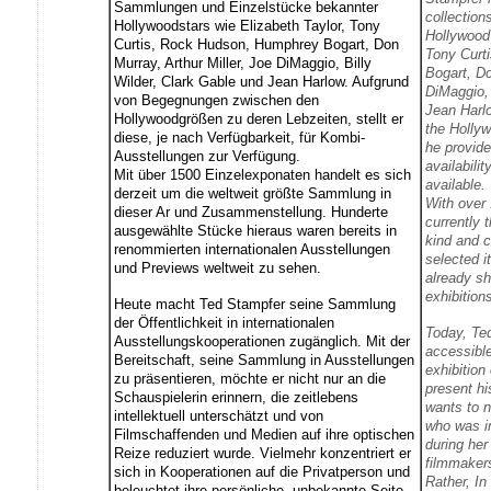
Sammlungen und Einzelstücke bekannter
collectio
Hollywoodstars wie Elizabeth Taylor, Tony
Hollywood 
Curtis, Rock Hudson, Humphrey Bogart, Don
Tony Curt
Murray, Arthur Miller, Joe DiMaggio, Billy
Bogart, Do
Wilder, Clark Gable und Jean Harlow. Aufgrund
DiMaggio, 
von Begegnungen zwischen den
Jean Harl
Hollywoodgrößen zu deren Lebzeiten, stellt er
the Hollyw
diese, je nach Verfügbarkeit, für Kombi-
he provid
Ausstellungen zur Verfügung.
availabili
Mit über 1500 Einzelexponaten handelt es sich
available.
derzeit um die weltweit größte Sammlung in
With over 
dieser Ar und Zusammenstellung. Hunderte
currently t
ausgewählte Stücke hieraus waren bereits in
kind and c
renommierten internationalen Ausstellungen
selected i
und Previews weltweit zu sehen.
already sh
exhibition
Heute macht Ted Stampfer seine Sammlung
der Öffentlichkeit in internationalen
Today, Te
Ausstellungskooperationen zugänglich. Mit der
accessible
Bereitschaft, seine Sammlung in Ausstellungen
exhibition
zu präsentieren, möchte er nicht nur an die
present hi
Schauspielerin erinnern, die zeitlebens
wants to 
intellektuell unterschätzt und von
who was in
Filmschaffenden und Medien auf ihre optischen
during her
Reize reduziert wurde. Vielmehr konzentriert er
filmmakers
sich in Kooperationen auf die Privatperson und
Rather, In
beleuchtet ihre persönliche, unbekannte Seite.