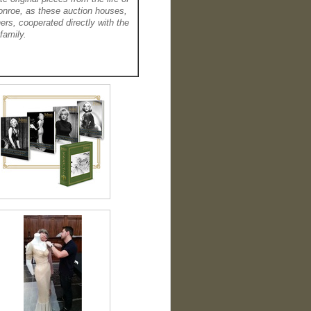
onroe, as these auction houses,
rs, cooperated directly with the
family.