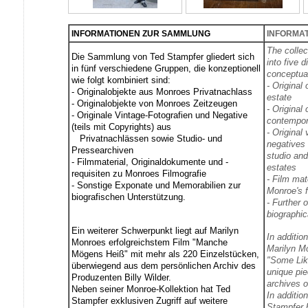
INFORMATIONEN ZUR SAMMLUNG
INFORMAT
The collec
Die Sammlung von Ted Stampfer gliedert sich
into five 
in fünf verschiedene Gruppen, die konzeptionell
conceptua
wie folgt kombiniert sind:
- Original
- Originalobjekte aus Monroes Privatnachlass
estate
- Originalobjekte von Monroes Zeitzeugen
- Original
- Originale Vintage-Fotografien und Negative
contempor
(teils mit Copyrights) aus
- Original
Privatnachlässen sowie Studio- und
negatives 
Pressearchiven
studio and
- Filmmaterial, Originaldokumente und -
estates
requisiten zu Monroes Filmografie
- Film mat
- Sonstige Exponate und Memorabilien zur
Monroe's f
biografischen Unterstützung.
- Further 
biographic
Ein weiterer Schwerpunkt liegt auf Marilyn
In additio
Monroes erfolgreichstem Film "Manche
Marilyn M
Mögens Heiß" mit mehr als 220 Einzelstücken,
"Some Like
überwiegend aus dem persönlichen Archiv des
unique pie
Produzenten Billy Wilder.
archives o
Neben seiner Monroe-Kollektion hat Ted
In additio
Stampfer exklusiven Zugriff auf weitere
Stampfer 