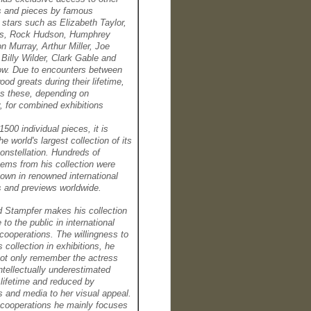
ns and pieces by famous
stars such as Elizabeth Taylor,
is, Rock Hudson, Humphrey
n Murray, Arthur Miller, Joe
Billy Wilder, Clark Gable and
ow. Due to encounters between
ood greats during their lifetime,
es these, depending on
ty, for combined exhibitions
1500 individual pieces, it is
he world's largest collection of its
onstellation. Hundreds of
tems from his collection were
own in renowned international
s and previews worldwide.
d Stampfer makes his collection
 to the public in international
 cooperations.
The willingness to
s collection in exhibitions, he
not only remember the actress
tellectually underestimated
 lifetime and reduced by
 and media to her visual appeal.
 cooperations he mainly focuses