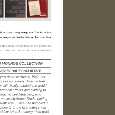
 Fotocollage zeigt einige von Ted Stampfers
katalogen mit Marilyn Monroe Memorabilien.
hoto collage shows some of Ted Stampfer's
n catalogs with Marilyn Monroe memorabilia.
N MONROE COLLECTION
ND TO THE PRIVATE ESTATE
lyn's death in August 1962, her
possessions were stored in New
er will, Marilyn stated she would
personal effects and clothing to
 teacher Lee Strasberg, who
 renowned Actors Studio (acting
 New York. Since Lee had died in
property of the late actress was
s widow Anna Strasberg
(third wife).