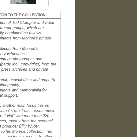
ION TO THE COLLECTION
tion of Ted Stampfer is divided
different groups, which are
lly combined as follows:
 objects from Monroe's private
 objects from Monroe's
ary witnesses
 vintage photographs and
(partly incl. copyrights)
from the
 press archives and private
erial, original docs and props to
ilmography,
objects and memorabilia for
al support.
n, another main focus lies on
onroe' s most successful movie
 It Hot“ with more than 220
ces, mostly from the personal
f producer Billy Wilder.
n to his Monroe collection, Ted
has exclusive access to other