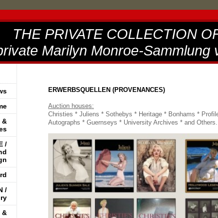
THE PRIVATE COLLECTION O
vate Marilyn Monroe-Sammlung 
ERWERBSQUELLEN (PROVENANCES)
ws
me
Auction houses:
Christies * Juliens * Sothebys * Heritage * Bonhams * Profil
 &
Autographs * Guernseys * University Archives * and Others.
es
 /
nd
gn
rd
 /
ory
 &